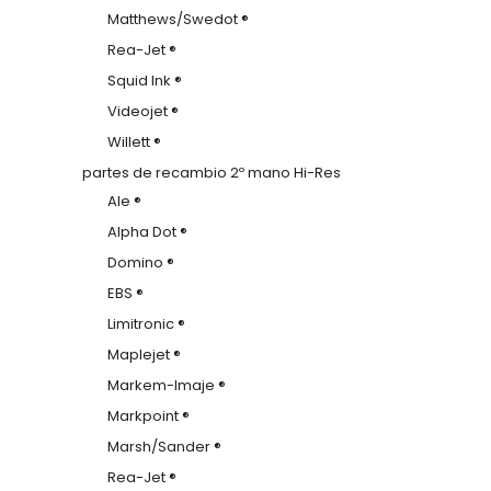
Matthews/Swedot ®
Rea-Jet ®
Squid Ink ®
Videojet ®
Willett ®
partes de recambio 2º mano Hi-Res
Ale ®
Alpha Dot ®
Domino ®
EBS ®
Limitronic ®
Maplejet ®
Markem-Imaje ®
Markpoint ®
Marsh/Sander ®
Rea-Jet ®