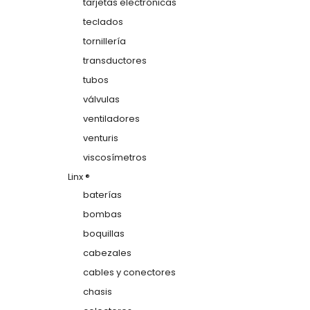
tarjetas electrónicas
teclados
tornillería
transductores
tubos
válvulas
ventiladores
venturis
viscosímetros
Linx ®
baterías
bombas
boquillas
cabezales
cables y conectores
chasis