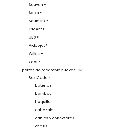
Sauven ®
Seiko ®
Squid Ink ®
Trident ®
UBS ®
Videojet ®
Willett ®
Xaar ®
partes de recambio nuevas CIJ
BestCode ®
baterías
bombas
boquillas
cabezales
cables y conectores
chasis