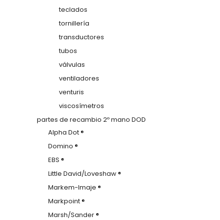
teclados
tornillería
transductores
tubos
válvulas
ventiladores
venturis
viscosímetros
partes de recambio 2º mano DOD
Alpha Dot ®
Domino ®
EBS ®
Little David/Loveshaw ®
Markem-Imaje ®
Markpoint ®
Marsh/Sander ®