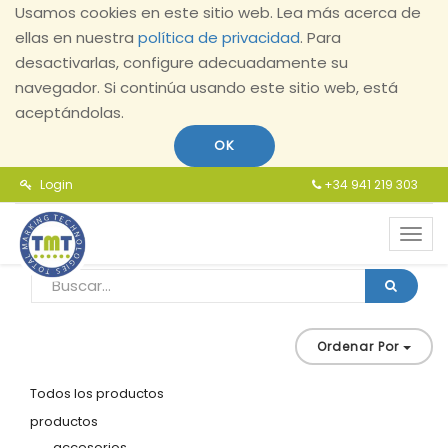
Usamos cookies en este sitio web. Lea más acerca de
ellas en nuestra
política de privacidad
. Para
desactivarlas, configure adecuadamente su
navegador. Si continúa usando este sitio web, está
aceptándolas.
OK
Login
+34 941 219 303
Toggl
navig
Ordenar Por
Todos los productos
productos
accesorios