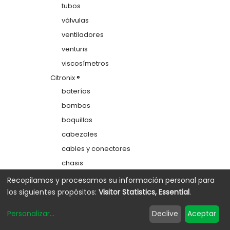
tubos
válvulas
ventiladores
venturis
viscosímetros
Citronix ®
baterías
bombas
boquillas
cabezales
cables y conectores
chasis
colectores
Recopilamos y procesamos su información personal para
los siguientes propósitos:
Visitor Statistics, Essential
.
depósitos
electrodos de carga
Personalizar
...
Declive
Aceptar
etiquetas