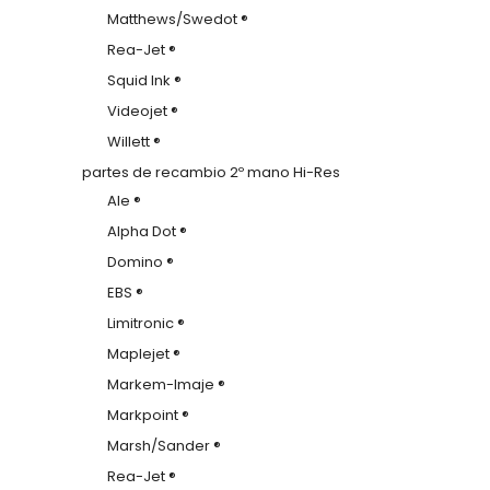
Matthews/Swedot ®
Rea-Jet ®
Squid Ink ®
Videojet ®
Willett ®
partes de recambio 2º mano Hi-Res
Ale ®
Alpha Dot ®
Domino ®
EBS ®
Limitronic ®
Maplejet ®
Markem-Imaje ®
Markpoint ®
Marsh/Sander ®
Rea-Jet ®