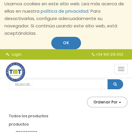
Usamos cookies en este sitio web. Lea más acerca de
ellas en nuestra
política de privacidad
. Para
desactivarlas, configure adecuadamente su
navegador. Si continúa usando este sitio web, está
aceptándolas.
OK
Login
+34 941 219 303
Toggl
navig
Ordenar Por
Todos los productos
productos
accesorios