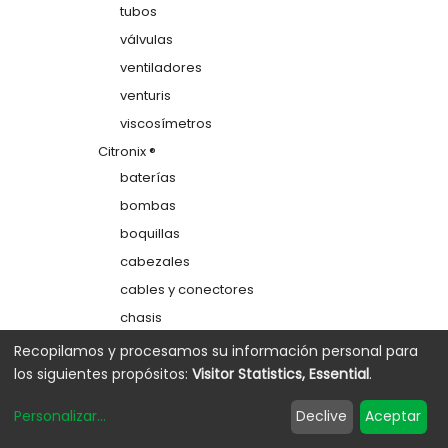
tubos
válvulas
ventiladores
venturis
viscosímetros
Citronix ®
baterías
bombas
boquillas
cabezales
cables y conectores
chasis
colectores
Recopilamos y procesamos su información personal para
los siguientes propósitos:
Visitor Statistics, Essential
.
depósitos
electrodos de carga
Personalizar
...
Declive
Aceptar
etiquetas