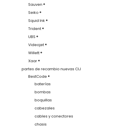
Sauven ®
Seiko ®
Squid Ink ®
Trident ®
UBS ®
Videojet ®
Willett ®
Xaar ®
partes de recambio nuevas CIJ
BestCode ®
baterías
bombas
boquillas
cabezales
cables y conectores
chasis