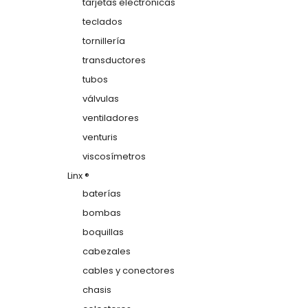
tarjetas electrónicas
teclados
tornillería
transductores
tubos
válvulas
ventiladores
venturis
viscosímetros
Linx ®
baterías
bombas
boquillas
cabezales
cables y conectores
chasis