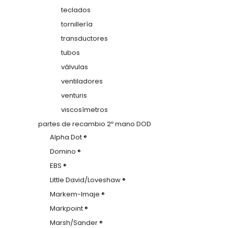
teclados
tornillería
transductores
tubos
válvulas
ventiladores
venturis
viscosímetros
partes de recambio 2º mano DOD
Alpha Dot ®
Domino ®
EBS ®
Little David/Loveshaw ®
Markem-Imaje ®
Markpoint ®
Marsh/Sander ®