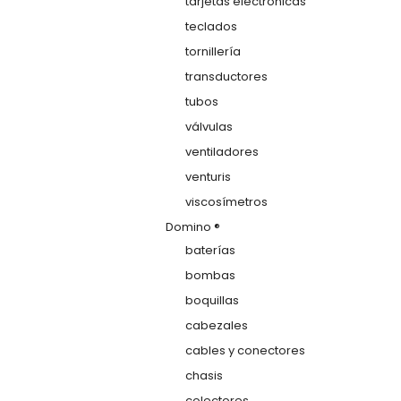
tarjetas electrónicas
teclados
tornillería
transductores
tubos
válvulas
ventiladores
venturis
viscosímetros
Domino ®
baterías
bombas
boquillas
cabezales
cables y conectores
chasis
colectores