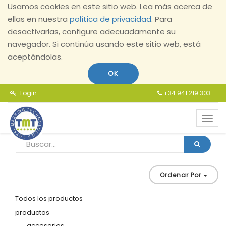
Usamos cookies en este sitio web. Lea más acerca de
ellas en nuestra
política de privacidad
. Para
desactivarlas, configure adecuadamente su
navegador. Si continúa usando este sitio web, está
aceptándolas.
OK
Login
+34 941 219 303
Toggl
navig
Ordenar Por
Todos los productos
productos
accesorios