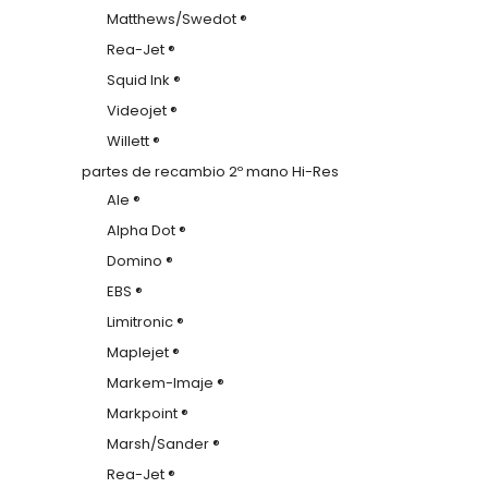
Matthews/Swedot ®
Rea-Jet ®
Squid Ink ®
Videojet ®
Willett ®
partes de recambio 2º mano Hi-Res
Ale ®
Alpha Dot ®
Domino ®
EBS ®
Limitronic ®
Maplejet ®
Markem-Imaje ®
Markpoint ®
Marsh/Sander ®
Rea-Jet ®