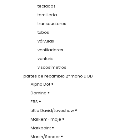
teclados
tornillería
transductores
tubos
válvulas
ventiladores
venturis
viscosímetros
partes de recambio 2º mano DOD
Alpha Dot ®
Domino ®
EBS ®
Little David/Loveshaw ®
Markem-Imaje ®
Markpoint ®
Marsh/Sander ®