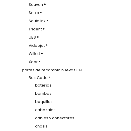
Sauven ®
Seiko ®
Squid Ink ®
Trident ®
UBS ®
Videojet ®
Willett ®
Xaar ®
partes de recambio nuevas CIJ
BestCode ®
baterías
bombas
boquillas
cabezales
cables y conectores
chasis