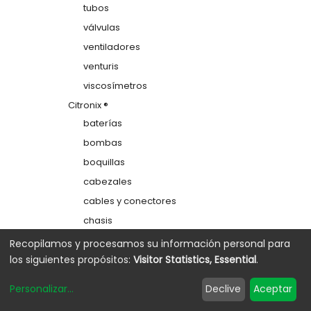
tubos
válvulas
ventiladores
venturis
viscosímetros
Citronix ®
baterías
bombas
boquillas
cabezales
cables y conectores
chasis
colectores
Recopilamos y procesamos su información personal para
los siguientes propósitos:
Visitor Statistics, Essential
.
depósitos
electrodos de carga
Personalizar
...
Declive
Aceptar
etiquetas