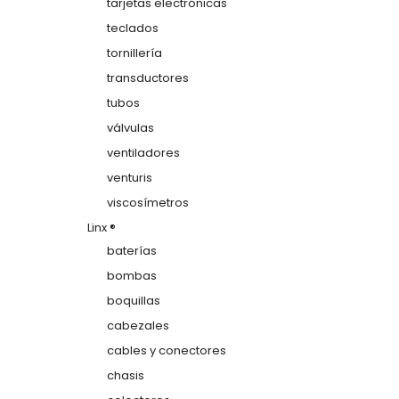
tarjetas electrónicas
teclados
tornillería
transductores
tubos
válvulas
ventiladores
venturis
viscosímetros
Linx ®
baterías
bombas
boquillas
cabezales
cables y conectores
chasis