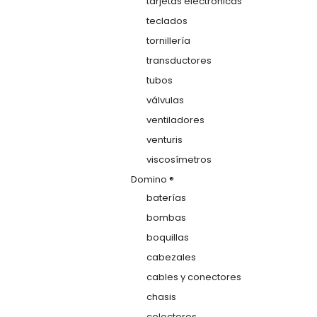
tarjetas electrónicas
teclados
tornillería
transductores
tubos
válvulas
ventiladores
venturis
viscosímetros
Domino ®
baterías
bombas
boquillas
cabezales
cables y conectores
chasis
colectores