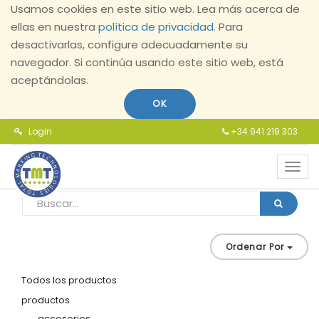
Usamos cookies en este sitio web. Lea más acerca de
ellas en nuestra
política de privacidad
. Para
desactivarlas, configure adecuadamente su
navegador. Si continúa usando este sitio web, está
aceptándolas.
OK
Login
+34 941 219 303
Toggl
navig
Ordenar Por
Todos los productos
productos
accesorios