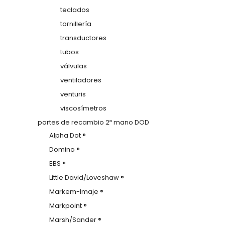
teclados
tornillería
transductores
tubos
válvulas
ventiladores
venturis
viscosímetros
partes de recambio 2º mano DOD
Alpha Dot ®
Domino ®
EBS ®
Little David/Loveshaw ®
Markem-Imaje ®
Markpoint ®
Marsh/Sander ®