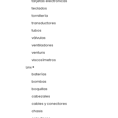
tarjetas electrónicas
teclados
tornillería
transductores
tubos
válvulas
ventiladores
venturis
viscosímetros
Linx ®
baterías
bombas
boquillas
cabezales
cables y conectores
chasis