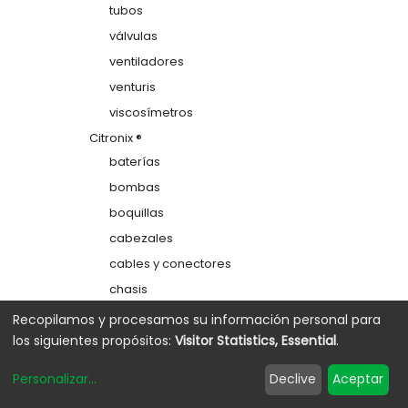
tubos
válvulas
ventiladores
venturis
viscosímetros
Citronix ®
baterías
bombas
boquillas
cabezales
cables y conectores
chasis
colectores
Recopilamos y procesamos su información personal para
los siguientes propósitos:
Visitor Statistics, Essential
.
depósitos
electrodos de carga
Personalizar
...
Declive
Aceptar
etiquetas