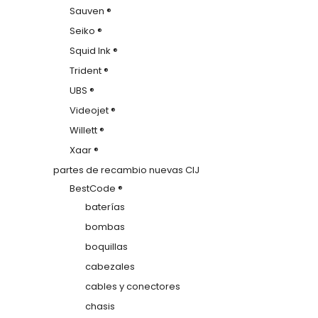
Sauven ®
Seiko ®
Squid Ink ®
Trident ®
UBS ®
Videojet ®
Willett ®
Xaar ®
partes de recambio nuevas CIJ
BestCode ®
baterías
bombas
boquillas
cabezales
cables y conectores
chasis