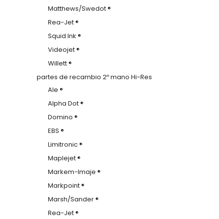
Matthews/Swedot ®
Rea-Jet ®
Squid Ink ®
Videojet ®
Willett ®
partes de recambio 2º mano Hi-Res
Ale ®
Alpha Dot ®
Domino ®
EBS ®
Limitronic ®
Maplejet ®
Markem-Imaje ®
Markpoint ®
Marsh/Sander ®
Rea-Jet ®