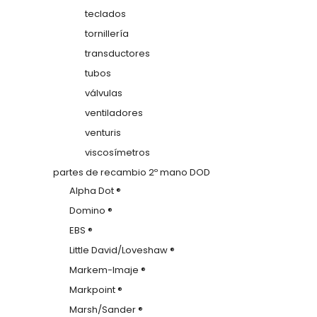
teclados
tornillería
transductores
tubos
válvulas
ventiladores
venturis
viscosímetros
partes de recambio 2º mano DOD
Alpha Dot ®
Domino ®
EBS ®
Little David/Loveshaw ®
Markem-Imaje ®
Markpoint ®
Marsh/Sander ®