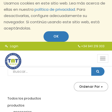
Usamos cookies en este sitio web. Lea más acerca de
ellas en nuestra
política de privacidad
. Para
desactivarlas, configure adecuadamente su
navegador. Si continúa usando este sitio web, está
aceptándolas.
OK
Login
+34 941 219 303
Toggl
navig
Ordenar Por
Todos los productos
productos
accesorios