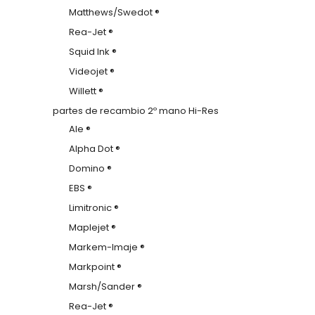
Matthews/Swedot ®
Rea-Jet ®
Squid Ink ®
Videojet ®
Willett ®
partes de recambio 2º mano Hi-Res
Ale ®
Alpha Dot ®
Domino ®
EBS ®
Limitronic ®
Maplejet ®
Markem-Imaje ®
Markpoint ®
Marsh/Sander ®
Rea-Jet ®