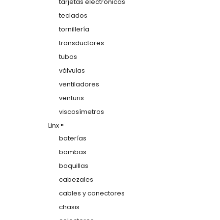
tarjetas electrónicas
teclados
tornillería
transductores
tubos
válvulas
ventiladores
venturis
viscosímetros
Linx ®
baterías
bombas
boquillas
cabezales
cables y conectores
chasis