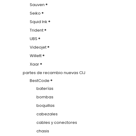
Sauven ®
Seiko ®
Squid Ink ®
Trident ®
UBS ®
Videojet ®
Willett ®
Xaar ®
partes de recambio nuevas CIJ
BestCode ®
baterías
bombas
boquillas
cabezales
cables y conectores
chasis