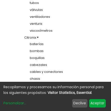
tubos
válvulas
ventiladores
venturis
viscosímetros
Citronix ®
baterías
bombas
boquillas
cabezales
cables y conectores
chasis
colectores
Recopilamos y procesamos su información personal para
los siguientes propósitos:
Visitor Statistics, Essential
.
depósitos
electrodos de carga
Personalizar
...
Declive
Aceptar
etiquetas