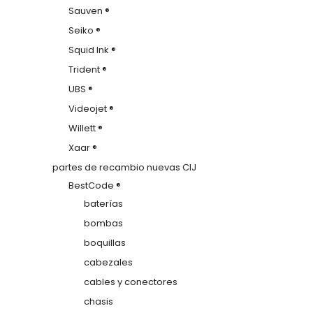
Sauven ®
Seiko ®
Squid Ink ®
Trident ®
UBS ®
Videojet ®
Willett ®
Xaar ®
partes de recambio nuevas CIJ
BestCode ®
baterías
bombas
boquillas
cabezales
cables y conectores
chasis