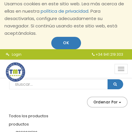
Usamos cookies en este sitio web. Lea más acerca de
ellas en nuestra
política de privacidad
. Para
desactivarlas, configure adecuadamente su
navegador. Si continúa usando este sitio web, está
aceptándolas.
OK
Login
+34 941 219 303
Toggl
navig
Ordenar Por
Todos los productos
productos
accesorios