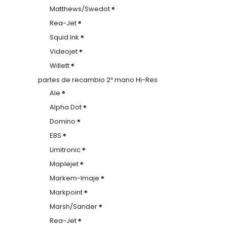
Matthews/Swedot ®
Rea-Jet ®
Squid Ink ®
Videojet ®
Willett ®
partes de recambio 2º mano Hi-Res
Ale ®
Alpha Dot ®
Domino ®
EBS ®
Limitronic ®
Maplejet ®
Markem-Imaje ®
Markpoint ®
Marsh/Sander ®
Rea-Jet ®