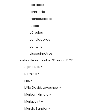
teclados
tornillería
transductores
tubos
válvulas
ventiladores
venturis
viscosímetros
partes de recambio 2º mano DOD
Alpha Dot ®
Domino ®
EBS ®
Little David/Loveshaw ®
Markem-Imaje ®
Markpoint ®
Marsh/Sander ®