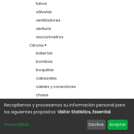
tubos
válvulas
ventiladores
venturis
viscosímetros
Citronix ®
baterías
bombas
boquillas
cabezales
cables y conectores
chasis
colectores
Recopilamos y procesamos su información personal para
los siguientes propósitos:
Visitor Statistics, Essential
.
depósitos
electrodos de carga
Personalizar
...
Declive
Aceptar
etiquetas