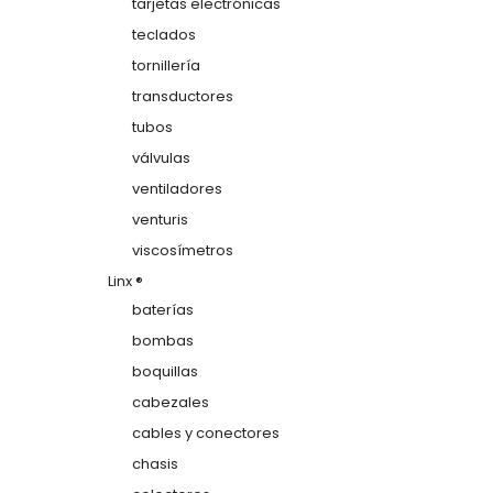
tarjetas electrónicas
teclados
tornillería
transductores
tubos
válvulas
ventiladores
venturis
viscosímetros
Linx ®
baterías
bombas
boquillas
cabezales
cables y conectores
chasis