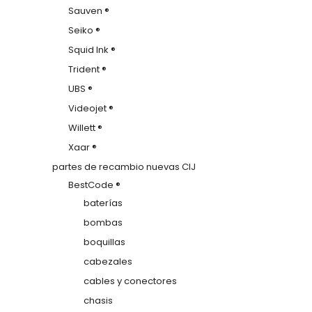
Sauven ®
Seiko ®
Squid Ink ®
Trident ®
UBS ®
Videojet ®
Willett ®
Xaar ®
partes de recambio nuevas CIJ
BestCode ®
baterías
bombas
boquillas
cabezales
cables y conectores
chasis