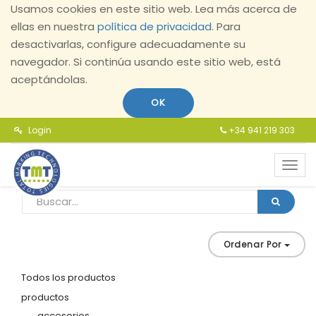
Usamos cookies en este sitio web. Lea más acerca de
ellas en nuestra
política de privacidad
. Para
desactivarlas, configure adecuadamente su
navegador. Si continúa usando este sitio web, está
aceptándolas.
OK
Login
+34 941 219 303
Toggl
navig
Ordenar Por
Todos los productos
productos
accesorios