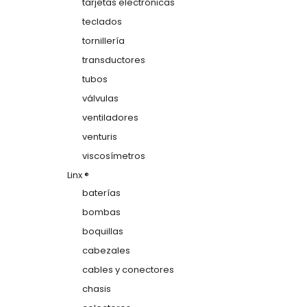
tarjetas electrónicas
teclados
tornillería
transductores
tubos
válvulas
ventiladores
venturis
viscosímetros
Linx ®
baterías
bombas
boquillas
cabezales
cables y conectores
chasis