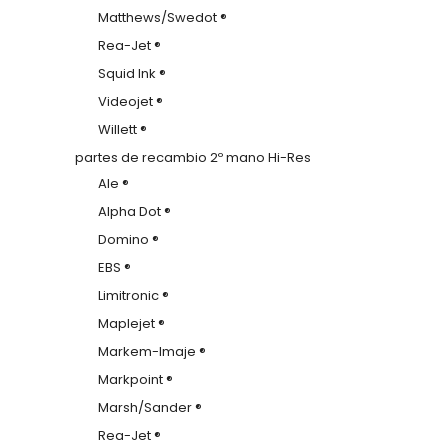
Matthews/Swedot ®
Rea-Jet ®
Squid Ink ®
Videojet ®
Willett ®
partes de recambio 2º mano Hi-Res
Ale ®
Alpha Dot ®
Domino ®
EBS ®
Limitronic ®
Maplejet ®
Markem-Imaje ®
Markpoint ®
Marsh/Sander ®
Rea-Jet ®