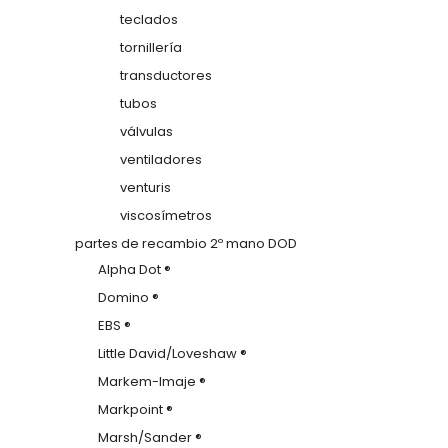
teclados
tornillería
transductores
tubos
válvulas
ventiladores
venturis
viscosímetros
partes de recambio 2º mano DOD
Alpha Dot ®
Domino ®
EBS ®
Little David/Loveshaw ®
Markem-Imaje ®
Markpoint ®
Marsh/Sander ®