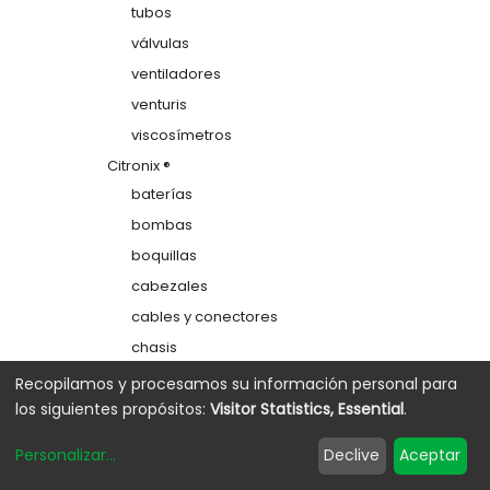
tubos
válvulas
ventiladores
venturis
viscosímetros
Citronix ®
baterías
bombas
boquillas
cabezales
cables y conectores
chasis
colectores
Recopilamos y procesamos su información personal para
los siguientes propósitos:
Visitor Statistics, Essential
.
depósitos
electrodos de carga
Personalizar
...
Declive
Aceptar
etiquetas