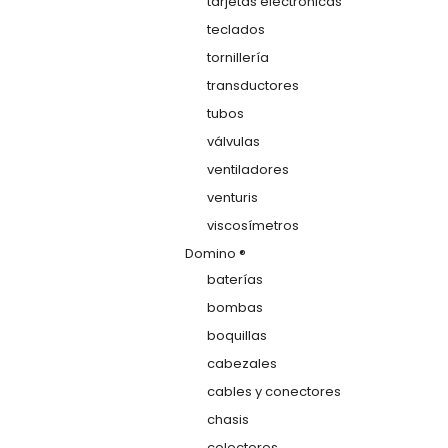
tarjetas electrónicas
teclados
tornillería
transductores
tubos
válvulas
ventiladores
venturis
viscosímetros
Domino ®
baterías
bombas
boquillas
cabezales
cables y conectores
chasis
colectores