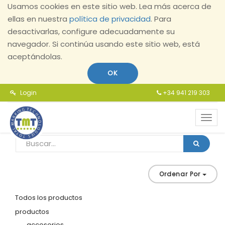
Usamos cookies en este sitio web. Lea más acerca de
ellas en nuestra
política de privacidad
. Para
desactivarlas, configure adecuadamente su
navegador. Si continúa usando este sitio web, está
aceptándolas.
OK
Login
+34 941 219 303
Toggl
navig
Ordenar Por
Todos los productos
productos
accesorios