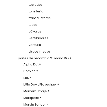
teclados
tornillería
transductores
tubos
válvulas
ventiladores
venturis
viscosímetros
partes de recambio 2º mano DOD
Alpha Dot ®
Domino ®
EBS ®
Little David/Loveshaw ®
Markem-Imaje ®
Markpoint ®
Marsh/Sander ®