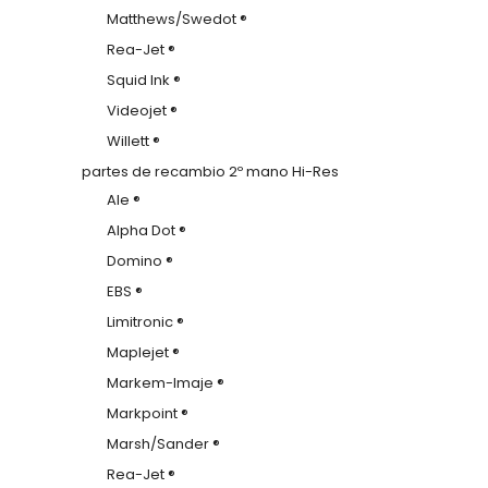
Matthews/Swedot ®
Rea-Jet ®
Squid Ink ®
Videojet ®
Willett ®
partes de recambio 2º mano Hi-Res
Ale ®
Alpha Dot ®
Domino ®
EBS ®
Limitronic ®
Maplejet ®
Markem-Imaje ®
Markpoint ®
Marsh/Sander ®
Rea-Jet ®