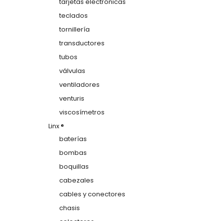
tarjetas electrónicas
teclados
tornillería
transductores
tubos
válvulas
ventiladores
venturis
viscosímetros
Linx ®
baterías
bombas
boquillas
cabezales
cables y conectores
chasis