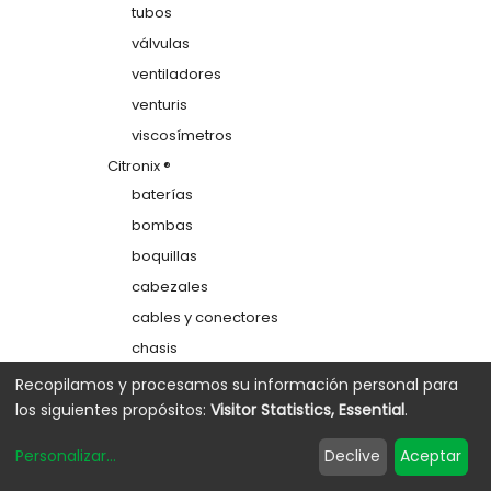
tubos
válvulas
ventiladores
venturis
viscosímetros
Citronix ®
baterías
bombas
boquillas
cabezales
cables y conectores
chasis
colectores
Recopilamos y procesamos su información personal para
los siguientes propósitos:
Visitor Statistics, Essential
.
depósitos
electrodos de carga
Personalizar
...
Declive
Aceptar
etiquetas