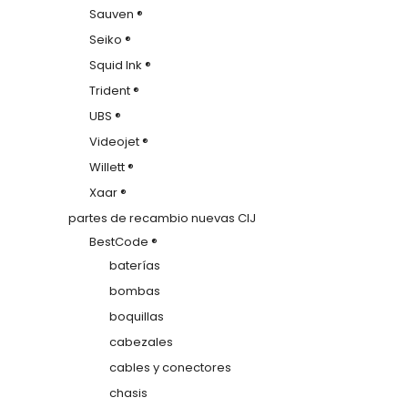
Sauven ®
Seiko ®
Squid Ink ®
Trident ®
UBS ®
Videojet ®
Willett ®
Xaar ®
partes de recambio nuevas CIJ
BestCode ®
baterías
bombas
boquillas
cabezales
cables y conectores
chasis