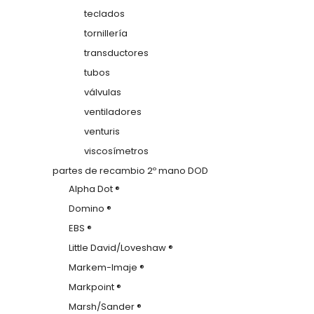
teclados
tornillería
transductores
tubos
válvulas
ventiladores
venturis
viscosímetros
partes de recambio 2º mano DOD
Alpha Dot ®
Domino ®
EBS ®
Little David/Loveshaw ®
Markem-Imaje ®
Markpoint ®
Marsh/Sander ®