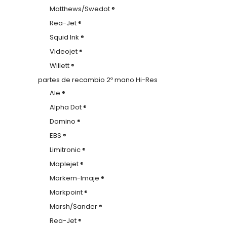
Matthews/Swedot ®
Rea-Jet ®
Squid Ink ®
Videojet ®
Willett ®
partes de recambio 2º mano Hi-Res
Ale ®
Alpha Dot ®
Domino ®
EBS ®
Limitronic ®
Maplejet ®
Markem-Imaje ®
Markpoint ®
Marsh/Sander ®
Rea-Jet ®