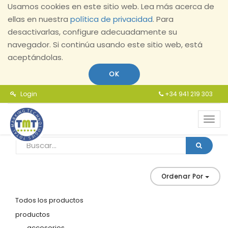
Usamos cookies en este sitio web. Lea más acerca de
ellas en nuestra
política de privacidad
. Para
desactivarlas, configure adecuadamente su
navegador. Si continúa usando este sitio web, está
aceptándolas.
OK
Login
+34 941 219 303
Toggl
navig
Ordenar Por
Todos los productos
productos
accesorios