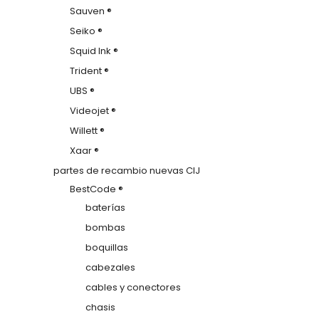
Sauven ®
Seiko ®
Squid Ink ®
Trident ®
UBS ®
Videojet ®
Willett ®
Xaar ®
partes de recambio nuevas CIJ
BestCode ®
baterías
bombas
boquillas
cabezales
cables y conectores
chasis