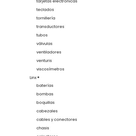
tarjetas electrónicas
teclados
tornillería
transductores
tubos
válvulas
ventiladores
venturis
viscosímetros
Linx ®
baterías
bombas
boquillas
cabezales
cables y conectores
chasis