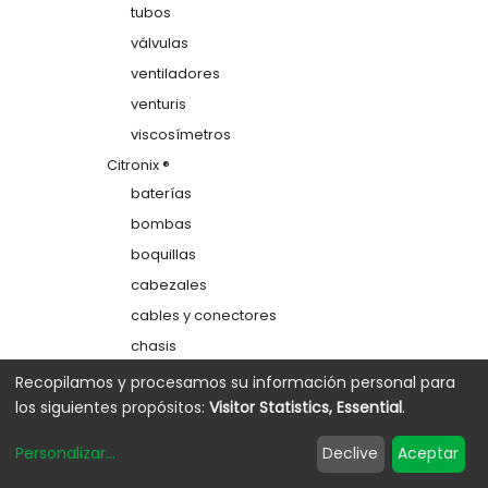
tubos
válvulas
ventiladores
venturis
viscosímetros
Citronix ®
baterías
bombas
boquillas
cabezales
cables y conectores
chasis
colectores
Recopilamos y procesamos su información personal para
los siguientes propósitos:
Visitor Statistics, Essential
.
depósitos
electrodos de carga
Personalizar
...
Declive
Aceptar
etiquetas