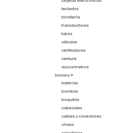
tarjetas electrónicas
teclados
tornillería
transductores
tubos
válvulas
ventiladores
venturis
viscosímetros
Domino ®
baterías
bombas
boquillas
cabezales
cables y conectores
chasis
colectores