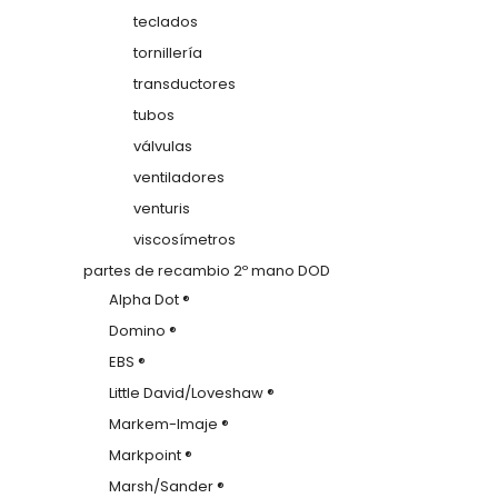
teclados
tornillería
transductores
tubos
válvulas
ventiladores
venturis
viscosímetros
partes de recambio 2º mano DOD
Alpha Dot ®
Domino ®
EBS ®
Little David/Loveshaw ®
Markem-Imaje ®
Markpoint ®
Marsh/Sander ®