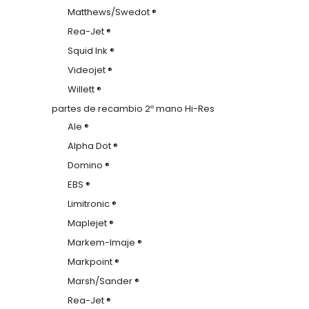
Matthews/Swedot ®
Rea-Jet ®
Squid Ink ®
Videojet ®
Willett ®
partes de recambio 2º mano Hi-Res
Ale ®
Alpha Dot ®
Domino ®
EBS ®
Limitronic ®
Maplejet ®
Markem-Imaje ®
Markpoint ®
Marsh/Sander ®
Rea-Jet ®