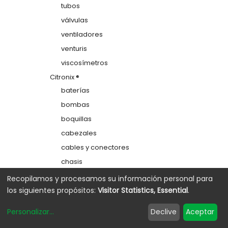
tubos
válvulas
ventiladores
venturis
viscosímetros
Citronix ®
baterías
bombas
boquillas
cabezales
cables y conectores
chasis
colectores
Recopilamos y procesamos su información personal para
los siguientes propósitos:
Visitor Statistics, Essential
.
depósitos
electrodos de carga
Personalizar
...
Declive
Aceptar
etiquetas