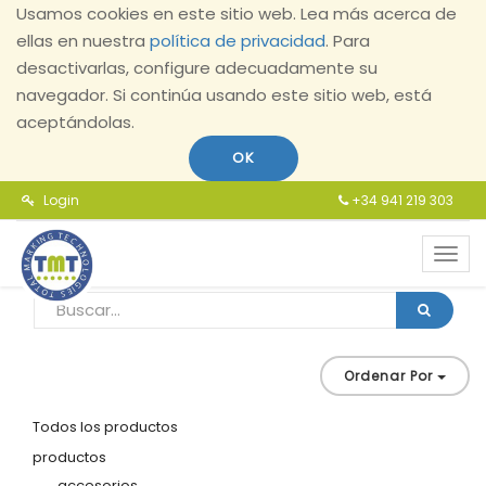
Usamos cookies en este sitio web. Lea más acerca de
ellas en nuestra
política de privacidad
. Para
desactivarlas, configure adecuadamente su
navegador. Si continúa usando este sitio web, está
aceptándolas.
OK
Login
+34 941 219 303
Toggl
navig
Ordenar Por
Todos los productos
productos
accesorios