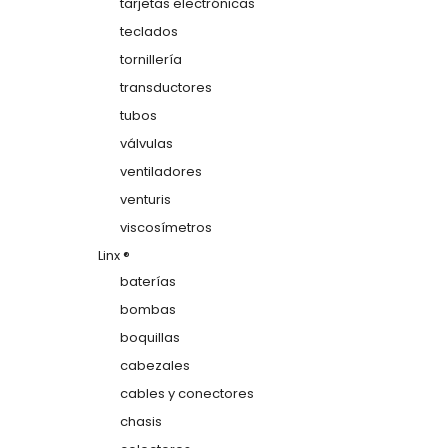
tarjetas electrónicas
teclados
tornillería
transductores
tubos
válvulas
ventiladores
venturis
viscosímetros
Linx ®
baterías
bombas
boquillas
cabezales
cables y conectores
chasis