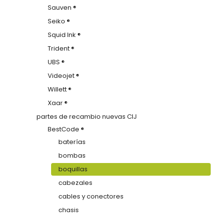
Sauven ®
Seiko ®
Squid Ink ®
Trident ®
UBS ®
Videojet ®
Willett ®
Xaar ®
partes de recambio nuevas CIJ
BestCode ®
baterías
bombas
boquillas
cabezales
cables y conectores
chasis