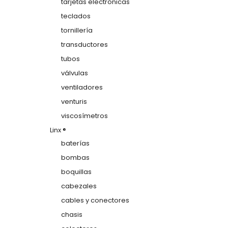
tarjetas electrónicas
teclados
tornillería
transductores
tubos
válvulas
ventiladores
venturis
viscosímetros
Linx ®
baterías
bombas
boquillas
cabezales
cables y conectores
chasis