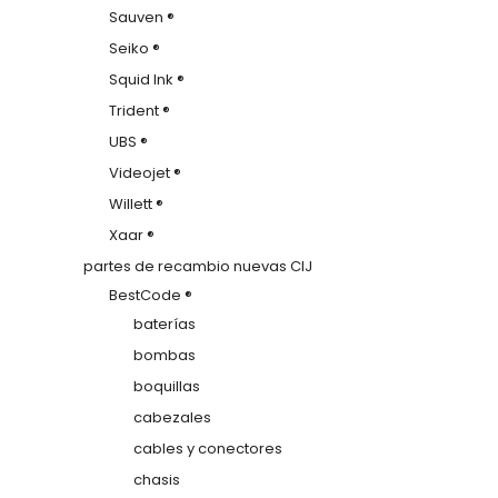
Sauven ®
Seiko ®
Squid Ink ®
Trident ®
UBS ®
Videojet ®
Willett ®
Xaar ®
partes de recambio nuevas CIJ
BestCode ®
baterías
bombas
boquillas
cabezales
cables y conectores
chasis