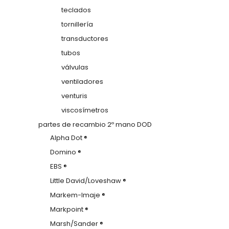
teclados
tornillería
transductores
tubos
válvulas
ventiladores
venturis
viscosímetros
partes de recambio 2º mano DOD
Alpha Dot ®
Domino ®
EBS ®
Little David/Loveshaw ®
Markem-Imaje ®
Markpoint ®
Marsh/Sander ®