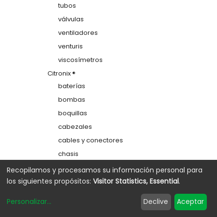
tubos
válvulas
ventiladores
venturis
viscosímetros
Citronix ®
baterías
bombas
boquillas
cabezales
cables y conectores
chasis
colectores
Recopilamos y procesamos su información personal para
los siguientes propósitos:
Visitor Statistics, Essential
.
depósitos
electrodos de carga
Personalizar
...
Declive
Aceptar
etiquetas