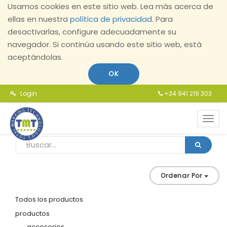
Usamos cookies en este sitio web. Lea más acerca de
ellas en nuestra
política de privacidad
. Para
desactivarlas, configure adecuadamente su
navegador. Si continúa usando este sitio web, está
aceptándolas.
OK
Login
+34 941 219 303
Toggl
navig
Ordenar Por
Todos los productos
productos
accesorios