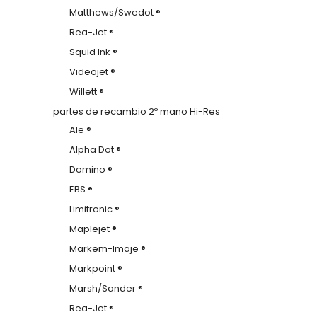
Matthews/Swedot ®
Rea-Jet ®
Squid Ink ®
Videojet ®
Willett ®
partes de recambio 2º mano Hi-Res
Ale ®
Alpha Dot ®
Domino ®
EBS ®
Limitronic ®
Maplejet ®
Markem-Imaje ®
Markpoint ®
Marsh/Sander ®
Rea-Jet ®