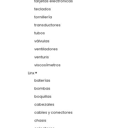
tarjetas electrónicas
teclados
tornillería
transductores
tubos
válvulas
ventiladores
venturis
viscosímetros
Linx ®
baterías
bombas
boquillas
cabezales
cables y conectores
chasis