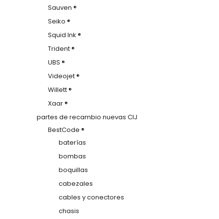
Sauven ®
Seiko ®
Squid Ink ®
Trident ®
UBS ®
Videojet ®
Willett ®
Xaar ®
partes de recambio nuevas CIJ
BestCode ®
baterías
bombas
boquillas
cabezales
cables y conectores
chasis