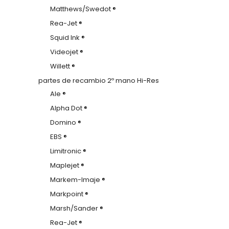
Matthews/Swedot ®
Rea-Jet ®
Squid Ink ®
Videojet ®
Willett ®
partes de recambio 2º mano Hi-Res
Ale ®
Alpha Dot ®
Domino ®
EBS ®
Limitronic ®
Maplejet ®
Markem-Imaje ®
Markpoint ®
Marsh/Sander ®
Rea-Jet ®