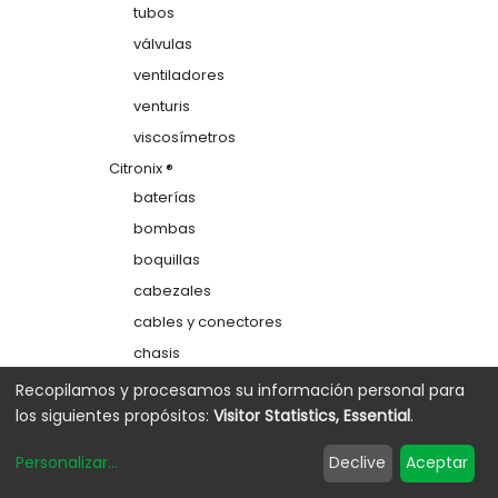
tubos
válvulas
ventiladores
venturis
viscosímetros
Citronix ®
baterías
bombas
boquillas
cabezales
cables y conectores
chasis
colectores
Recopilamos y procesamos su información personal para
los siguientes propósitos:
Visitor Statistics, Essential
.
depósitos
electrodos de carga
Personalizar
...
Declive
Aceptar
etiquetas