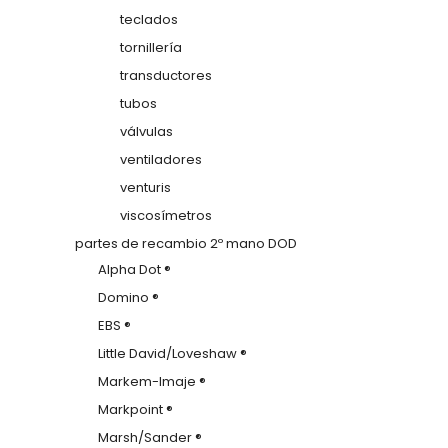
teclados
tornillería
transductores
tubos
válvulas
ventiladores
venturis
viscosímetros
partes de recambio 2º mano DOD
Alpha Dot ®
Domino ®
EBS ®
Little David/Loveshaw ®
Markem-Imaje ®
Markpoint ®
Marsh/Sander ®