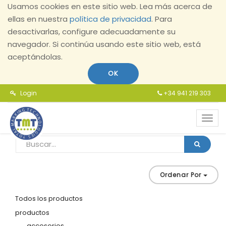
Usamos cookies en este sitio web. Lea más acerca de
ellas en nuestra
política de privacidad
. Para
desactivarlas, configure adecuadamente su
navegador. Si continúa usando este sitio web, está
aceptándolas.
OK
Login
+34 941 219 303
Toggl
navig
Ordenar Por
Todos los productos
productos
accesorios