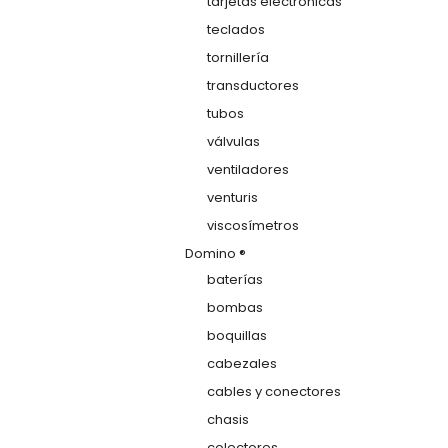
tarjetas electrónicas
teclados
tornillería
transductores
tubos
válvulas
ventiladores
venturis
viscosímetros
Domino ®
baterías
bombas
boquillas
cabezales
cables y conectores
chasis
colectores