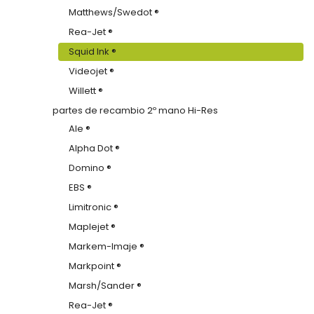
Matthews/Swedot ®
Rea-Jet ®
Squid Ink ®
Videojet ®
Willett ®
partes de recambio 2º mano Hi-Res
Ale ®
Alpha Dot ®
Domino ®
EBS ®
Limitronic ®
Maplejet ®
Markem-Imaje ®
Markpoint ®
Marsh/Sander ®
Rea-Jet ®