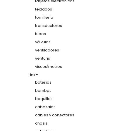
tarjetas electrónicas
teclados
tornillería
transductores
tubos
válvulas
ventiladores
venturis
viscosímetros
Linx ®
baterías
bombas
boquillas
cabezales
cables y conectores
chasis