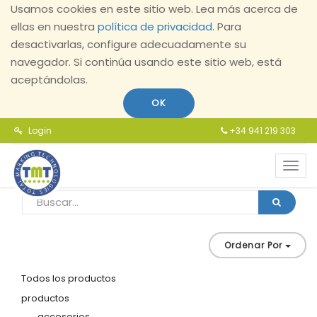
Usamos cookies en este sitio web. Lea más acerca de
ellas en nuestra
política de privacidad
. Para
desactivarlas, configure adecuadamente su
navegador. Si continúa usando este sitio web, está
aceptándolas.
OK
Login
+34 941 219 303
Toggl
navig
Ordenar Por
Todos los productos
productos
accesorios