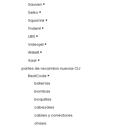
Sauven ®
Seiko ®
Squid Ink ®
Trident ®
UBS ®
Videojet ®
Willett ®
Xaar ®
partes de recambio nuevas CIJ
BestCode ®
baterías
bombas
boquillas
cabezales
cables y conectores
chasis