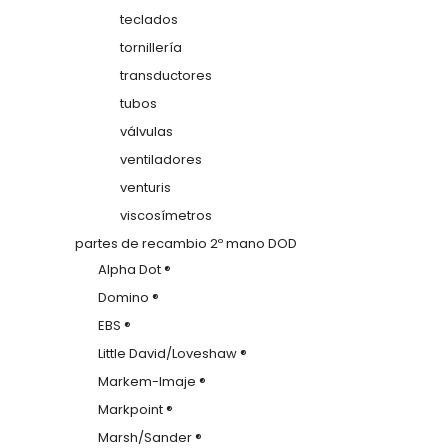
teclados
tornillería
transductores
tubos
válvulas
ventiladores
venturis
viscosímetros
partes de recambio 2º mano DOD
Alpha Dot ®
Domino ®
EBS ®
Little David/Loveshaw ®
Markem-Imaje ®
Markpoint ®
Marsh/Sander ®