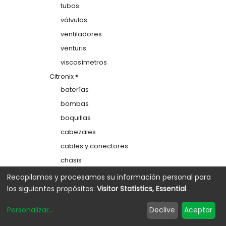
tubos
válvulas
ventiladores
venturis
viscosímetros
Citronix ®
baterías
bombas
boquillas
cabezales
cables y conectores
chasis
colectores
Recopilamos y procesamos su información personal para
los siguientes propósitos:
Visitor Statistics, Essential
.
depósitos
electrodos de carga
Personalizar
...
Declive
Aceptar
etiquetas