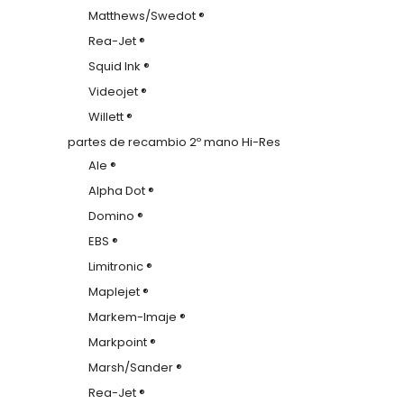
Matthews/Swedot ®
Rea-Jet ®
Squid Ink ®
Videojet ®
Willett ®
partes de recambio 2º mano Hi-Res
Ale ®
Alpha Dot ®
Domino ®
EBS ®
Limitronic ®
Maplejet ®
Markem-Imaje ®
Markpoint ®
Marsh/Sander ®
Rea-Jet ®