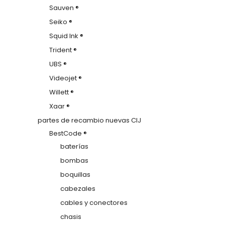
Sauven ®
Seiko ®
Squid Ink ®
Trident ®
UBS ®
Videojet ®
Willett ®
Xaar ®
partes de recambio nuevas CIJ
BestCode ®
baterías
bombas
boquillas
cabezales
cables y conectores
chasis