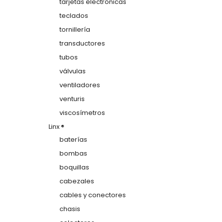
tarjetas electrónicas
teclados
tornillería
transductores
tubos
válvulas
ventiladores
venturis
viscosímetros
Linx ®
baterías
bombas
boquillas
cabezales
cables y conectores
chasis