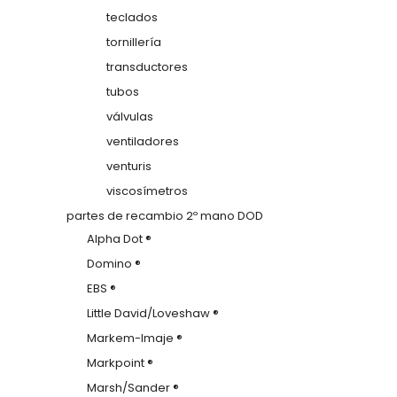
teclados
tornillería
transductores
tubos
válvulas
ventiladores
venturis
viscosímetros
partes de recambio 2º mano DOD
Alpha Dot ®
Domino ®
EBS ®
Little David/Loveshaw ®
Markem-Imaje ®
Markpoint ®
Marsh/Sander ®