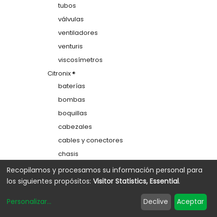
tubos
válvulas
ventiladores
venturis
viscosímetros
Citronix ®
baterías
bombas
boquillas
cabezales
cables y conectores
chasis
colectores
Recopilamos y procesamos su información personal para
los siguientes propósitos:
Visitor Statistics, Essential
.
depósitos
electrodos de carga
Personalizar
...
Declive
Aceptar
etiquetas