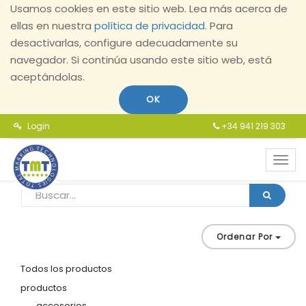
Usamos cookies en este sitio web. Lea más acerca de
ellas en nuestra
política de privacidad
. Para
desactivarlas, configure adecuadamente su
navegador. Si continúa usando este sitio web, está
aceptándolas.
OK
Login
+34 941 219 303
Toggl
navig
Ordenar Por
Todos los productos
productos
accesorios