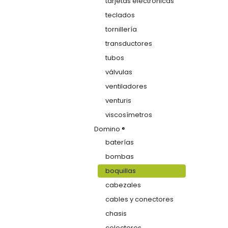
tarjetas electrónicas
teclados
tornillería
transductores
tubos
válvulas
ventiladores
venturis
viscosímetros
Domino ®
baterías
bombas
boquillas
cabezales
cables y conectores
chasis
colectores