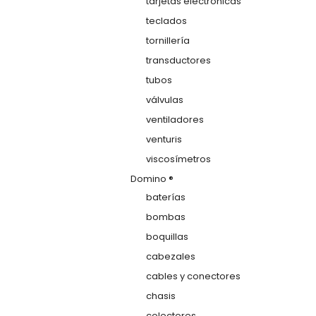
tarjetas electrónicas
teclados
tornillería
transductores
tubos
válvulas
ventiladores
venturis
viscosímetros
Domino ®
baterías
bombas
boquillas
cabezales
cables y conectores
chasis
colectores