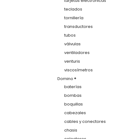
tarjetas electrónicas
teclados
tornillería
transductores
tubos
válvulas
ventiladores
venturis
viscosímetros
Domino ®
baterías
bombas
boquillas
cabezales
cables y conectores
chasis
colectores