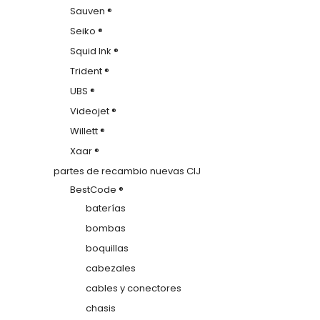
Sauven ®
Seiko ®
Squid Ink ®
Trident ®
UBS ®
Videojet ®
Willett ®
Xaar ®
partes de recambio nuevas CIJ
BestCode ®
baterías
bombas
boquillas
cabezales
cables y conectores
chasis