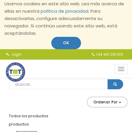
Usamos cookies en este sitio web. Lea más acerca de
ellas en nuestra
política de privacidad
. Para
desactivarlas, configure adecuadamente su
navegador. Si continúa usando este sitio web, está
aceptándolas.
OK
Login
+34 941 219 303
Toggl
navig
Ordenar Por
Todos los productos
productos
accesorios