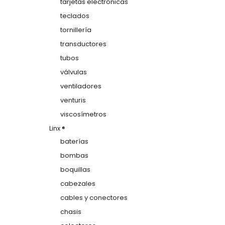
tarjetas electrónicas
teclados
tornillería
transductores
tubos
válvulas
ventiladores
venturis
viscosímetros
Linx ®
baterías
bombas
boquillas
cabezales
cables y conectores
chasis