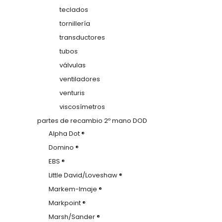
teclados
tornillería
transductores
tubos
válvulas
ventiladores
venturis
viscosímetros
partes de recambio 2º mano DOD
Alpha Dot ®
Domino ®
EBS ®
Little David/Loveshaw ®
Markem-Imaje ®
Markpoint ®
Marsh/Sander ®