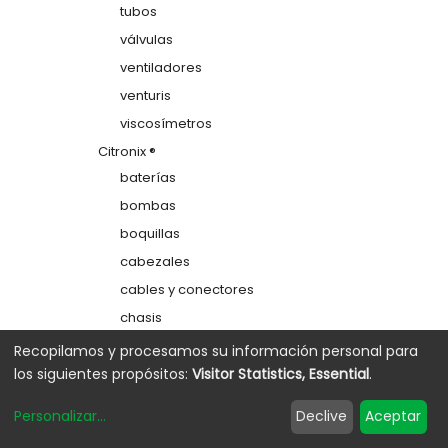
tubos
válvulas
ventiladores
venturis
viscosímetros
Citronix ®
baterías
bombas
boquillas
cabezales
cables y conectores
chasis
colectores
Recopilamos y procesamos su información personal para
los siguientes propósitos:
Visitor Statistics, Essential
.
depósitos
electrodos de carga
Personalizar
...
Declive
Aceptar
etiquetas