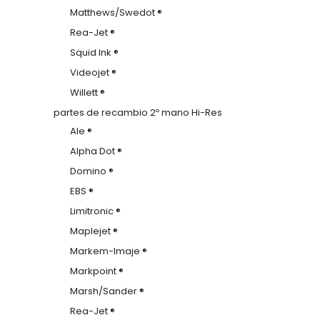
Matthews/Swedot ®
Rea-Jet ®
Squid Ink ®
Videojet ®
Willett ®
partes de recambio 2º mano Hi-Res
Ale ®
Alpha Dot ®
Domino ®
EBS ®
Limitronic ®
Maplejet ®
Markem-Imaje ®
Markpoint ®
Marsh/Sander ®
Rea-Jet ®