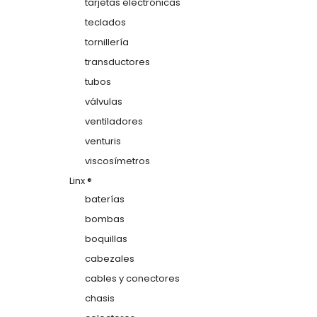
tarjetas electrónicas
teclados
tornillería
transductores
tubos
válvulas
ventiladores
venturis
viscosímetros
Linx ®
baterías
bombas
boquillas
cabezales
cables y conectores
chasis