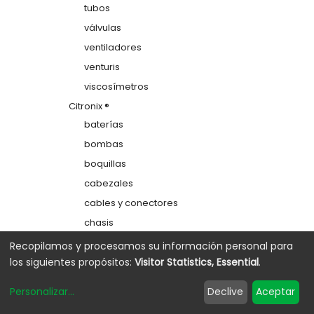
tubos
válvulas
ventiladores
venturis
viscosímetros
Citronix ®
baterías
bombas
boquillas
cabezales
cables y conectores
chasis
colectores
Recopilamos y procesamos su información personal para
los siguientes propósitos:
Visitor Statistics, Essential
.
depósitos
electrodos de carga
Personalizar
...
Declive
Aceptar
etiquetas