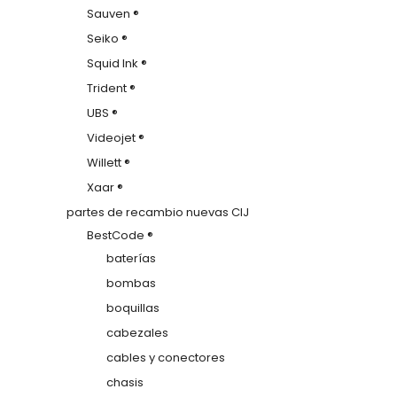
Sauven ®
Seiko ®
Squid Ink ®
Trident ®
UBS ®
Videojet ®
Willett ®
Xaar ®
partes de recambio nuevas CIJ
BestCode ®
baterías
bombas
boquillas
cabezales
cables y conectores
chasis