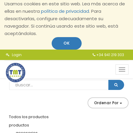
Usamos cookies en este sitio web. Lea más acerca de
ellas en nuestra
política de privacidad
. Para
desactivarlas, configure adecuadamente su
navegador. Si continúa usando este sitio web, está
aceptándolas.
OK
Login
+34 941 219 303
Toggl
navig
Ordenar Por
Todos los productos
productos
accesorios