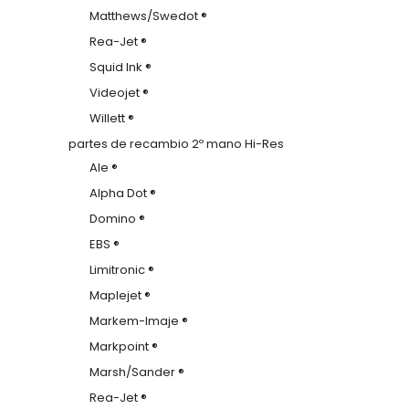
Matthews/Swedot ®
Rea-Jet ®
Squid Ink ®
Videojet ®
Willett ®
partes de recambio 2º mano Hi-Res
Ale ®
Alpha Dot ®
Domino ®
EBS ®
Limitronic ®
Maplejet ®
Markem-Imaje ®
Markpoint ®
Marsh/Sander ®
Rea-Jet ®