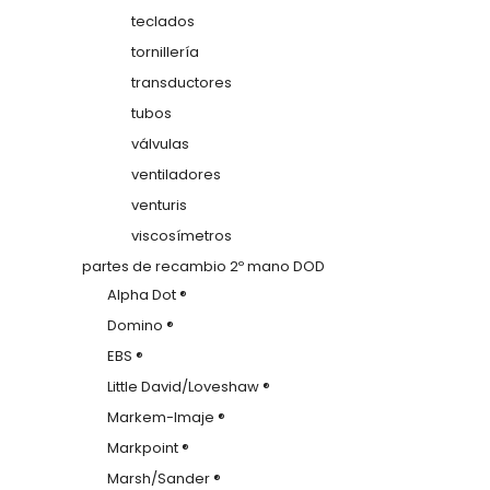
teclados
tornillería
transductores
tubos
válvulas
ventiladores
venturis
viscosímetros
partes de recambio 2º mano DOD
Alpha Dot ®
Domino ®
EBS ®
Little David/Loveshaw ®
Markem-Imaje ®
Markpoint ®
Marsh/Sander ®