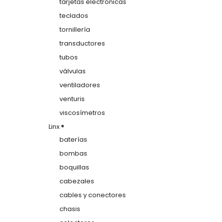
tarjetas electrónicas
teclados
tornillería
transductores
tubos
válvulas
ventiladores
venturis
viscosímetros
Linx ®
baterías
bombas
boquillas
cabezales
cables y conectores
chasis