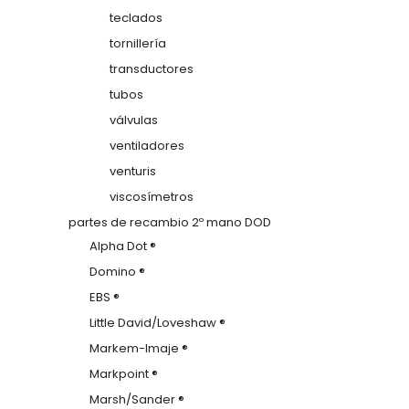
teclados
tornillería
transductores
tubos
válvulas
ventiladores
venturis
viscosímetros
partes de recambio 2º mano DOD
Alpha Dot ®
Domino ®
EBS ®
Little David/Loveshaw ®
Markem-Imaje ®
Markpoint ®
Marsh/Sander ®