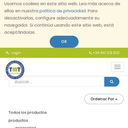
Usamos cookies en este sitio web. Lea más acerca de
ellas en nuestra
política de privacidad
. Para
desactivarlas, configure adecuadamente su
navegador. Si continúa usando este sitio web, está
aceptándolas.
OK
Login
+34 941 219 303
Toggl
navig
Ordenar Por
Todos los productos
productos
accesorios