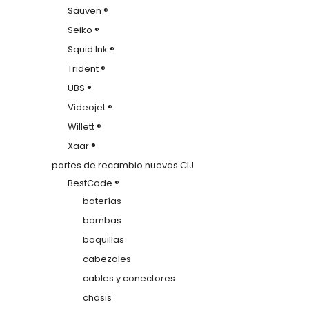
Sauven ®
Seiko ®
Squid Ink ®
Trident ®
UBS ®
Videojet ®
Willett ®
Xaar ®
partes de recambio nuevas CIJ
BestCode ®
baterías
bombas
boquillas
cabezales
cables y conectores
chasis