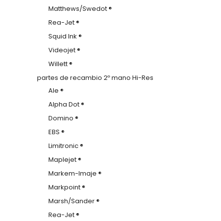
Matthews/Swedot ®
Rea-Jet ®
Squid Ink ®
Videojet ®
Willett ®
partes de recambio 2º mano Hi-Res
Ale ®
Alpha Dot ®
Domino ®
EBS ®
Limitronic ®
Maplejet ®
Markem-Imaje ®
Markpoint ®
Marsh/Sander ®
Rea-Jet ®