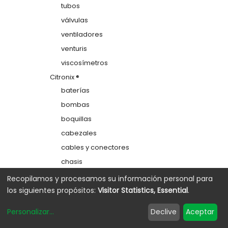
tubos
válvulas
ventiladores
venturis
viscosímetros
Citronix ®
baterías
bombas
boquillas
cabezales
cables y conectores
chasis
colectores
Recopilamos y procesamos su información personal para
los siguientes propósitos:
Visitor Statistics, Essential
.
depósitos
electrodos de carga
Personalizar
...
Declive
Aceptar
etiquetas