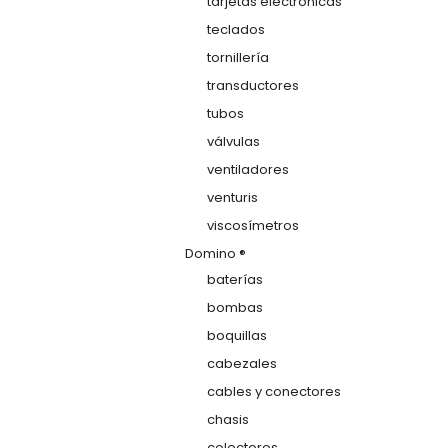
tarjetas electrónicas
teclados
tornillería
transductores
tubos
válvulas
ventiladores
venturis
viscosímetros
Domino ®
baterías
bombas
boquillas
cabezales
cables y conectores
chasis
colectores