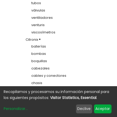
tubos
válvulas
ventiladores
venturis
viscosímetros
Citronix ®
baterías
bombas
boquillas
cabezales
cables y conectores
chasis
colectores
Recopilamos y procesamos su información personal para
los siguientes propósitos:
Visitor Statistics, Essential
.
depósitos
electrodos de carga
Personalizar
...
Declive
Aceptar
etiquetas