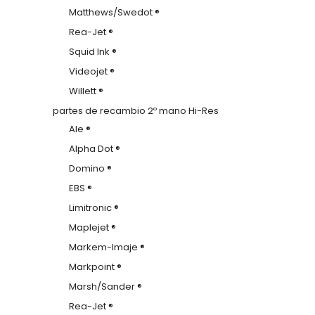
Matthews/Swedot ®
Rea-Jet ®
Squid Ink ®
Videojet ®
Willett ®
partes de recambio 2º mano Hi-Res
Ale ®
Alpha Dot ®
Domino ®
EBS ®
Limitronic ®
Maplejet ®
Markem-Imaje ®
Markpoint ®
Marsh/Sander ®
Rea-Jet ®