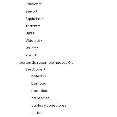
Sauven ®
Seiko ®
Squid Ink ®
Trident ®
UBS ®
Videojet ®
Willett ®
Xaar ®
partes de recambio nuevas CIJ
BestCode ®
baterías
bombas
boquillas
cabezales
cables y conectores
chasis