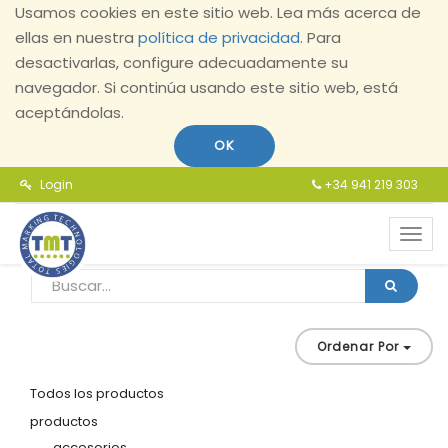
Usamos cookies en este sitio web. Lea más acerca de
ellas en nuestra
política de privacidad
. Para
desactivarlas, configure adecuadamente su
navegador. Si continúa usando este sitio web, está
aceptándolas.
OK
Login
+34 941 219 303
Toggl
navig
Ordenar Por
Todos los productos
productos
accesorios