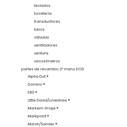
teclados
tornillería
transductores
tubos
válvulas
ventiladores
venturis
viscosímetros
partes de recambio 2º mano DOD
Alpha Dot ®
Domino ®
EBS ®
Little David/Loveshaw ®
Markem-Imaje ®
Markpoint ®
Marsh/Sander ®