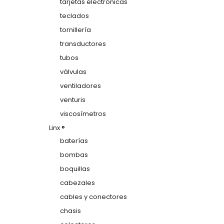
tarjetas electrónicas
teclados
tornillería
transductores
tubos
válvulas
ventiladores
venturis
viscosímetros
Linx ®
baterías
bombas
boquillas
cabezales
cables y conectores
chasis