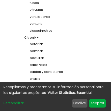
tubos
válvulas
ventiladores
venturis
viscosímetros
Citronix ®
baterías
bombas
boquillas
cabezales
cables y conectores
chasis
colectores
Recopilamos y procesamos su información personal para
los siguientes propósitos:
Visitor Statistics, Essential
.
depósitos
electrodos de carga
Personalizar
...
Declive
Aceptar
etiquetas