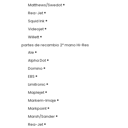
Matthews/Swedot ®
Rea-Jet ®
Squid Ink ®
Videojet ®
Willett ®
partes de recambio 2º mano Hi-Res
Ale ®
Alpha Dot ®
Domino ®
EBS ®
Limitronic ®
Maplejet ®
Markem-Imaje ®
Markpoint ®
Marsh/Sander ®
Rea-Jet ®