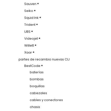
Sauven ®
Seiko ®
Squid Ink ®
Trident ®
UBS ®
Videojet ®
Willett ®
Xaar ®
partes de recambio nuevas CIJ
BestCode ®
baterías
bombas
boquillas
cabezales
cables y conectores
chasis