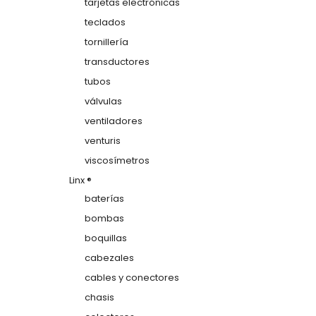
tarjetas electrónicas
teclados
tornillería
transductores
tubos
válvulas
ventiladores
venturis
viscosímetros
Linx ®
baterías
bombas
boquillas
cabezales
cables y conectores
chasis