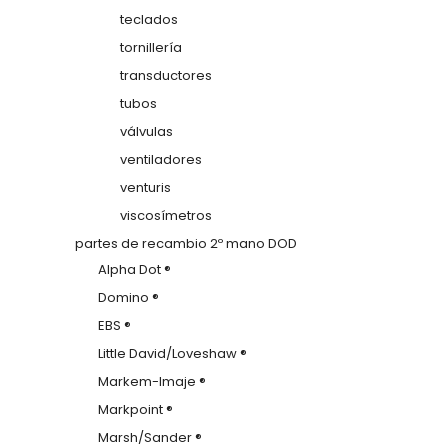
teclados
tornillería
transductores
tubos
válvulas
ventiladores
venturis
viscosímetros
partes de recambio 2º mano DOD
Alpha Dot ®
Domino ®
EBS ®
Little David/Loveshaw ®
Markem-Imaje ®
Markpoint ®
Marsh/Sander ®