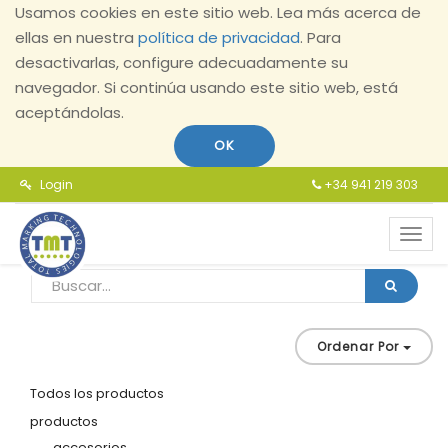
Usamos cookies en este sitio web. Lea más acerca de
ellas en nuestra
política de privacidad
. Para
desactivarlas, configure adecuadamente su
navegador. Si continúa usando este sitio web, está
aceptándolas.
OK
Login
+34 941 219 303
Toggl
navig
Ordenar Por
Todos los productos
productos
accesorios