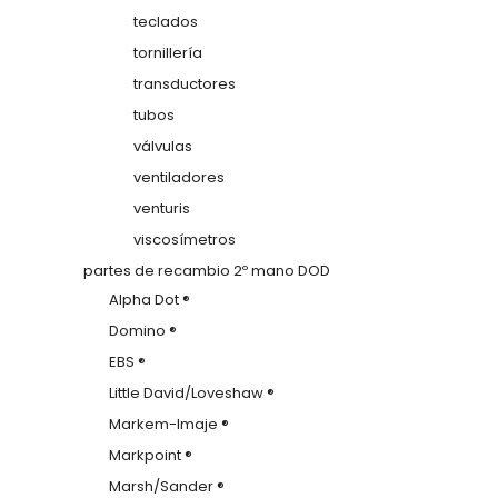
teclados
tornillería
transductores
tubos
válvulas
ventiladores
venturis
viscosímetros
partes de recambio 2º mano DOD
Alpha Dot ®
Domino ®
EBS ®
Little David/Loveshaw ®
Markem-Imaje ®
Markpoint ®
Marsh/Sander ®