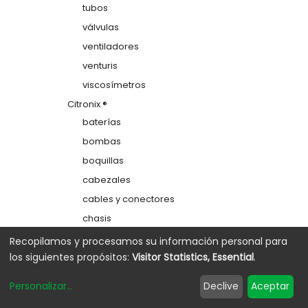
tubos
válvulas
ventiladores
venturis
viscosímetros
Citronix ®
baterías
bombas
boquillas
cabezales
cables y conectores
chasis
colectores
Recopilamos y procesamos su información personal para
los siguientes propósitos:
Visitor Statistics, Essential
.
depósitos
electrodos de carga
Personalizar
...
Declive
Aceptar
etiquetas