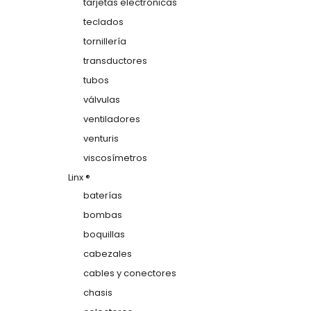
tarjetas electrónicas
teclados
tornillería
transductores
tubos
válvulas
ventiladores
venturis
viscosímetros
Linx ®
baterías
bombas
boquillas
cabezales
cables y conectores
chasis