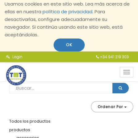
Usamos cookies en este sitio web. Lea más acerca de
ellas en nuestra
política de privacidad
. Para
desactivarlas, configure adecuadamente su
navegador. Si continúa usando este sitio web, está
aceptándolas.
OK
Login
+34 941 219 303
Toggl
navig
Ordenar Por
Todos los productos
productos
accesorios