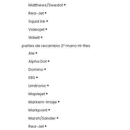
Matthews/Swedot ®
Rea-Jet ®
Squid Ink ®
Videojet ®
Willett ®
partes de recambio 2º mano Hi-Res
Ale ®
Alpha Dot ®
Domino ®
EBS ®
Limitronic ®
Maplejet ®
Markem-Imaje ®
Markpoint ®
Marsh/Sander ®
Rea-Jet ®