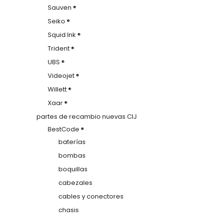
Sauven ®
Seiko ®
Squid Ink ®
Trident ®
UBS ®
Videojet ®
Willett ®
Xaar ®
partes de recambio nuevas CIJ
BestCode ®
baterías
bombas
boquillas
cabezales
cables y conectores
chasis