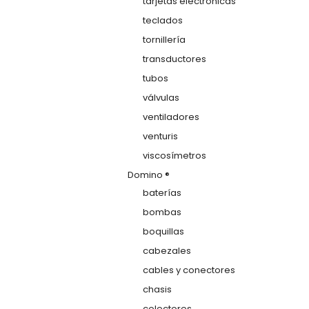
tarjetas electrónicas
teclados
tornillería
transductores
tubos
válvulas
ventiladores
venturis
viscosímetros
Domino ®
baterías
bombas
boquillas
cabezales
cables y conectores
chasis
colectores