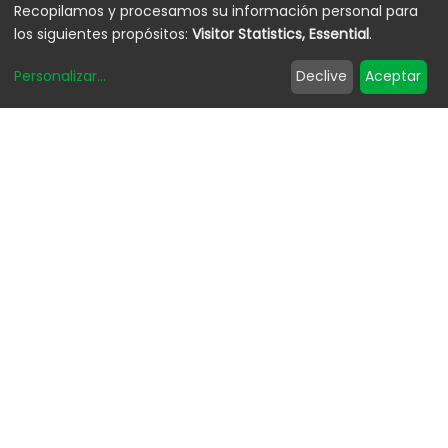
Recopilamos y procesamos su información personal para
los siguientes propósitos:
Visitor Statistics, Essential
.
Personalizar
...
Declive
Aceptar
Impresoras Láser para
Aplicaciones Industriales
en CO2, Fibra o UV. Una solución para
cada aplicación.
Dpto. de Marketing
Leer siguiente